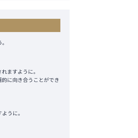
う。
されますように。
極的に向き合うことができ
すように。