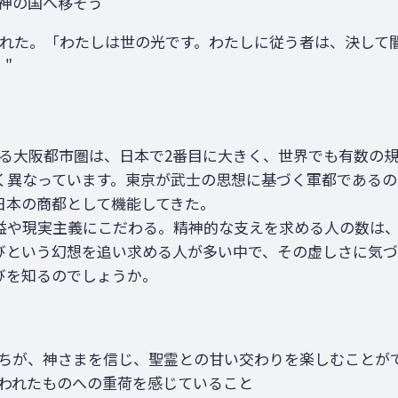
神の国へ移そう
られた。「わたしは世の光です。わたしに従う者は、決して
"
節
抱える大阪都市圏は、日本で2番目に大きく、世界でも有数の
く異なっています。東京が武士の思想に基づく軍都であるの
日本の商都として機能してきた。
益や現実主義にこだわる。精神的な支えを求める人の数は、
びという幻想を追い求める人が多い中で、その虚しさに気づ
びを知るのでしょうか。
ちが、神さまを信じ、聖霊との甘い交わりを楽しむことが
われたものへの重荷を感じていること