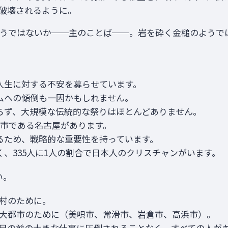
破壊されるように。
うではないか──主のことば──。岩を砕く金槌のようではな
人生に対する不安を募らせています。
ムへの傾倒も一因かもしれません。
らず、大規模な伝統的な祭りはほとんどありません。
都市である名古屋があります。
るため、戦略的な重要性を持っています。
、335人に1人の割合で日本人のクリスチャンがいます。
い。
や村のために。
4大都市のために（美唄市、常滑市、岩倉市、高浜市）。
目の前の大きな仕事に圧倒されることなく、すべての人が