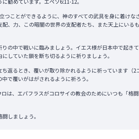
勧めています。エペソ6:11-12。
く立つことができるように、神のすべての武具を身に着けな
支配、力、この暗闇の世界の支配者たち、また天上にいる
祈りの中で戦いに臨みましょう。イエス様が日本中で起き
由にしていた鎖を断ち切るように祈りましょう。
ち返るとき、覆いが取り除かれるように祈っています（2コ
の中で覆いがはがされるように祈ろう。
パウロは、エパフラスがコロサイの教会のためにいつも「格
格闘しましょう。